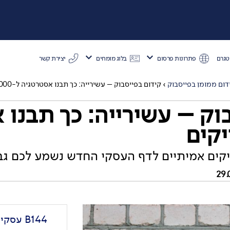
טגרם
פתרונות פרסום
בלוג מומחים
יצירת קשר
>
>
דום ממומן בפייסבוק
›
קידום בפייסבוק – עשירייה: כך תבנו אסטרטגיה ל-10,000 לייקים
וק – עשירייה: כך תבנו 
קים אמיתיים לדף העסקי החדש נשמע לכם גב
B144 עסקים