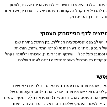
 בעמוד שלכם היא מדד חשוב – לפופולאריות שלכם, לאמון
 להגדיל את קהל הלקוחות הפוטנציאלי. בואו נבין, צעד אחר
יזציה לדף הפייסבוק העסקי
יש לבצע אופטימיזציה הכוללת, בין היתר: בחירת שם
 של העסק, מתן מידע רלוונטי (פרטי התקשרות, הוראות
כמובן מעל לכל – שיתוף תוכן מעניין, איכותי ורלוונטי לקהל
וק קודם כל מתחיל באופטימיזציה נכונה לעמוד שלכם.
ישי
, שתפו אותו גם בעמוד הפרטי. סביר להניח כי אנשים
ברשימת החברים שלכם יעשו לייק לפוסט ואף ישתפו אותו, יגדילו את ה-engegament של
וף את הפוסט לאנשים נוספים (באופן אורגני). בנוסף, הזמינו
ייק לעמוד העסקי שלכם, וחזרו על כך מדי פעם לריענון,